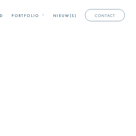
D
PORTFOLIO
NIEUW(S)
CONTACT
Innova
tiedistri
ct
Marinet
errein –
Art,
Tech &
De
Science
toekom