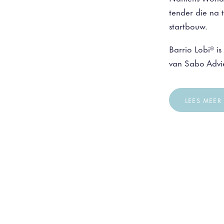
tender die na 
startbouw.
Barrio Lobi® i
van Sabo Advie
LEES MEER