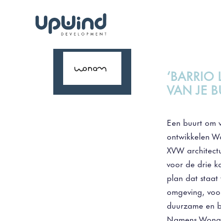
‘BARRIO 
VAN JE B
Een buurt om v
ontwikkelen W
XVW architect
voor de drie k
plan dat staat
omgeving, voo
duurzame en b
Namens Wonam 