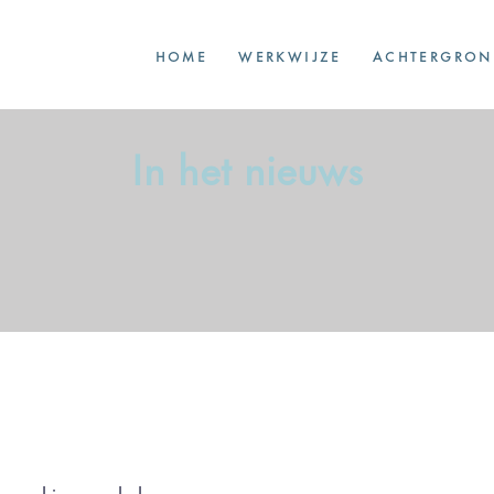
HOME
WERKWIJZE
ACHTERGRON
In het nieuws
 searching can help.